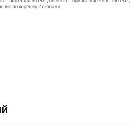
ка – офсетная 65 г/м2, обложка – бумага офсетная 160 г/м2,
ление по корешку 2 скобами.
ий