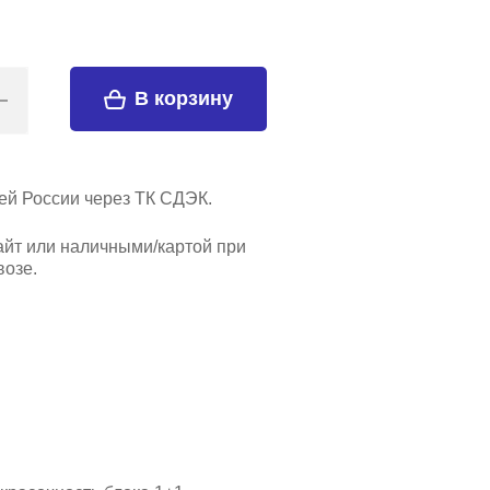
В корзину
ей России через ТК СДЭК.
айт или наличными/картой при
озе.