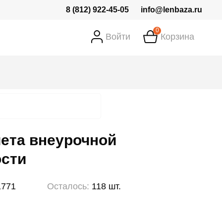
8 (812) 922-45-05
info@lenbaza.ru
0
Войти
Корзина
ета внеурочной
ости
1771
Осталось:
118 шт.