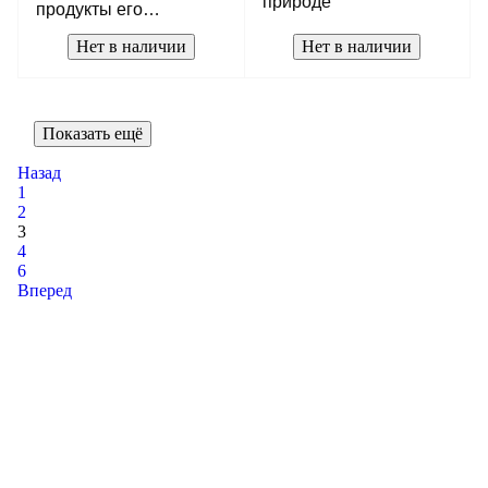
природе"
продукты его
переработки"
Нет в наличии
Нет в наличии
Показать ещё
Назад
1
2
3
4
6
Вперед