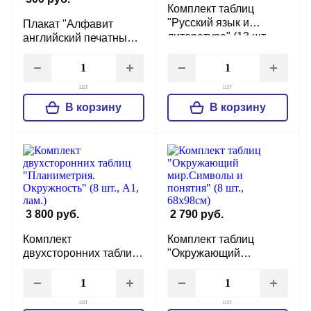
Комплект таблиц
"Русский язык и
Плакат "Алфавит
литература" (13 шт.,
английский печатный с
55х75см, лам.)
транскрипцией"
(55х75см, картон, лам.)
шт
шт
В корзину
В корзину
3 800 руб.
2 790 руб.
Комплект
Комплект таблиц
двухсторонних таблиц
"Окружающий
"Планиметрия.
мир.Символы и
Окружность" (8 шт., А1,
понятия" (8 шт.,
лам.)
68х98см)
шт
шт