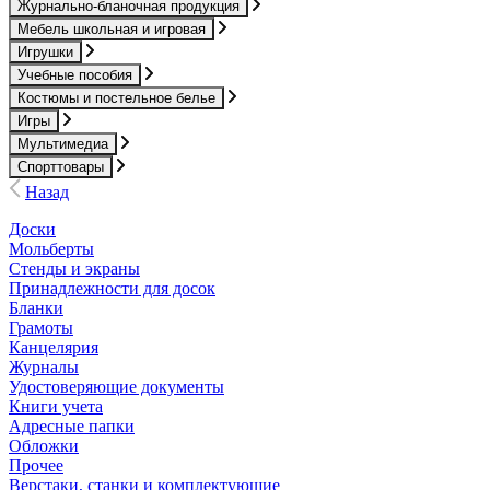
Журнально-бланочная продукция
Мебель школьная и игровая
Игрушки
Учебные пособия
Костюмы и постельное белье
Игры
Мультимедиа
Спорттовары
Назад
Доски
Мольберты
Стенды и экраны
Принадлежности для досок
Бланки
Грамоты
Канцелярия
Журналы
Удостоверяющие документы
Книги учета
Адресные папки
Обложки
Прочее
Верстаки, станки и комплектующие