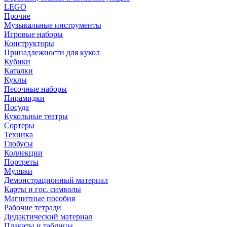
LEGO
Прочие
Музыкальные инструменты
Игровые наборы
Конструкторы
Принадлежности для кукол
Кубики
Каталки
Куклы
Песочные наборы
Пирамидки
Посуда
Кукольные театры
Сортеры
Техника
Глобусы
Коллекции
Портреты
Муляжи
Демонстрационный материал
Карты и гос. символы
Магнитные пособия
Рабочие тетради
Дидактический материал
Плакаты и таблицы