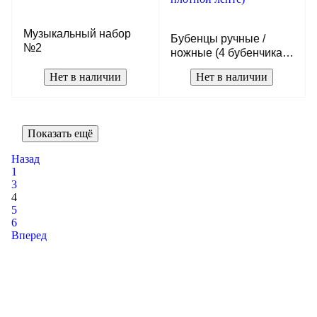
Музыкальный набор
Бубенцы ручные /
№2
ножные (4 бубенчика
на плотной ленте)
Нет в наличии
Нет в наличии
Показать ещё
Назад
1
3
4
5
6
Вперед