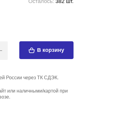
Осталось:
382 шт.
В корзину
ей России через ТК СДЭК.
айт или наличными/картой при
озе.