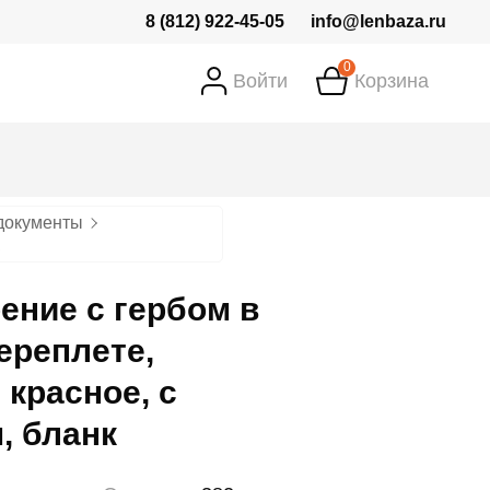
8 (812) 922-45-05
info@lenbaza.ru
0
Войти
Корзина
документы
ение с гербом в
ереплете,
 красное, с
, бланк