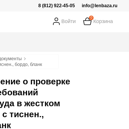
8 (812) 922-45-05
info@lenbaza.ru
0
Войти
Корзина
документы
снен., бордо, бланк
ение о проверке
ебований
уда в жестком
с тиснен.,
анк