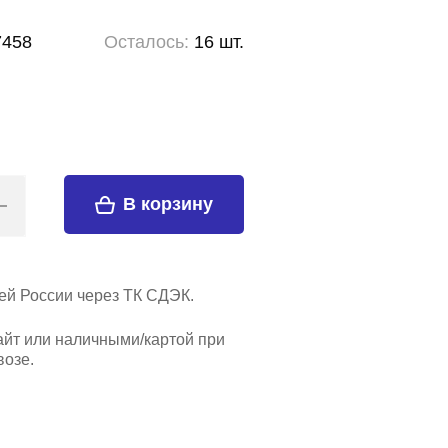
7458
Осталось:
16 шт.
В корзину
ей России через ТК СДЭК.
айт или наличными/картой при
озе.