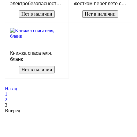
электробезопасности в
жестком переплете с
жестком переплете с
тиснением (без
Нет в наличии
Нет в наличии
тиснением, цвет бордо,
вклейки), бумвинил,
бланк
цвет бордо, бланк
Книжка спасателя,
бланк
Нет в наличии
Назад
1
2
3
Вперед