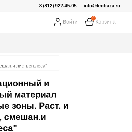
8 (812) 922-45-05
info@lenbaza.ru
0
Войти
Корзина
ешан.и листвен.леса"
ационный и
ный материал
е зоны. Раст. и
, смешан.и
еса"