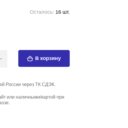
Осталось:
16 шт.
В корзину
ей России через ТК СДЭК.
айт или наличными/картой при
озе.