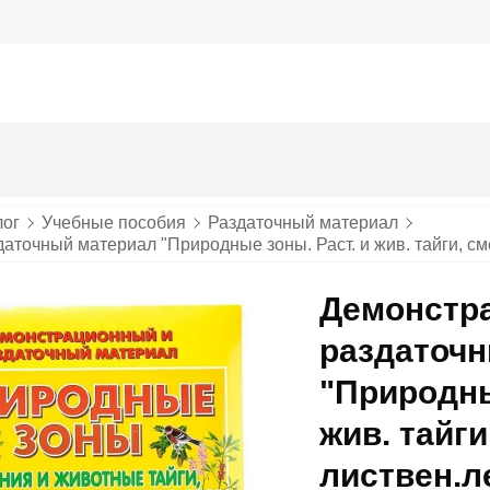
лог
Учебные пособия
Раздаточный материал
точный материал "Природные зоны. Раст. и жив. тайги, см
Демонстр
раздаточ
"Природны
жив. тайги
листвен.л